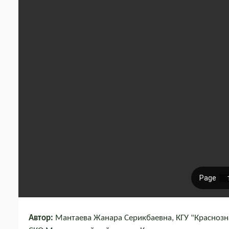
Автор:
Мантаева Жанара Серикбаевна, КГУ "Краснозн