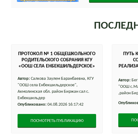
ПОСЛЕД
ПРОТОКОЛ № 1 ОБЩЕШКОЛЬНОГО
ПУТЬ 
РОДИТЕЛЬСКОГО СОБРАНИЯ КГУ
С
«ООШ СЕЛА ЕНБЕКШИЛЬДЕРСКОЕ»
РЕАЛИЗА
ҰСТАЗ
Автор:
Салкова Заулем Баранбаевна, КГУ
Автор:
Бег
"ООШ села Енбекшильдерское",
"ООШ с.Ма
Акмолинская обл. район Биржан сал с.
,район Би
Енбекшильдер
Опублико
Опубликовано:
04.08.2026 16:17:42
ПО
ПОСМОТРЕТЬ ПУБЛИКАЦИЮ