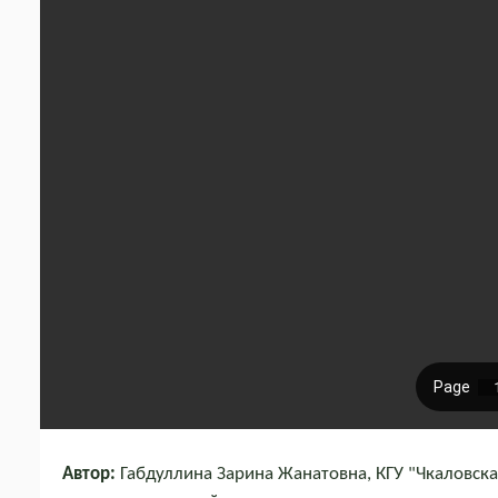
Автор:
Габдуллина Зарина Жанатовна, КГУ "Чкаловска