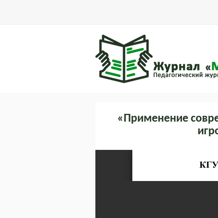
«Применение совр
игр