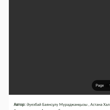
Автор:
Әуезбай Баянсұлу Мураджанқызы , Астана Халы