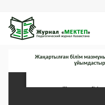
Жаңартылған білім мазмұны
ұйымдастыру