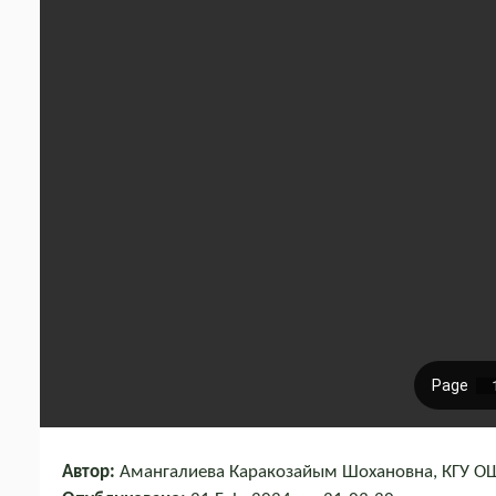
Автор:
Амангалиева Каракозайым Шохановна, КГУ ОШ 