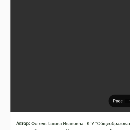
Автор:
Фогель Галина Ивановна , КГУ "Общеобразоват