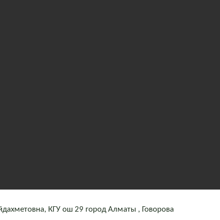
дахметовна, КГУ ош 29 город Алматы , Говорова