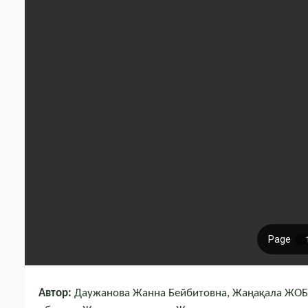
Автор:
Даужанова Жанна Бейбитовна, Жаңақала ЖОББ