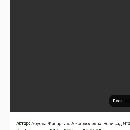
Автор:
Абуова Жанаргуль Аманжоловна, Ясли сад №35 