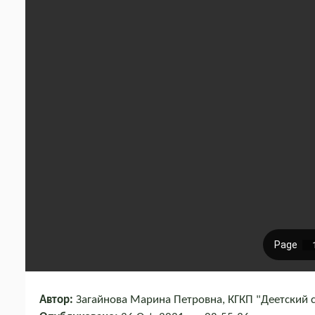
Автор:
Загайнова Марина Петровна, КГКП "Деетский с