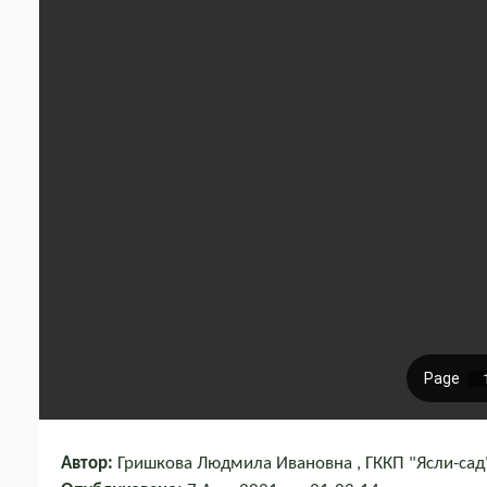
Автор:
Гришкова Людмила Ивановна , ГККП "Ясли-сад"