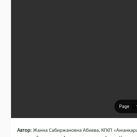
Автор:
Жанна Сабиржановна Абиева, КГКП «Аманкара