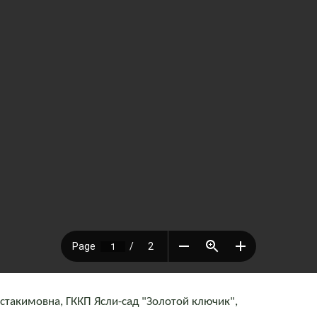
такимовна, ГККП Ясли-сад "Золотой ключик",