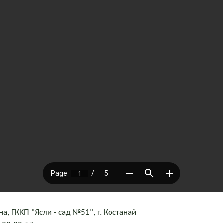
, ГККП "Ясли - сад №51", г. Костанай