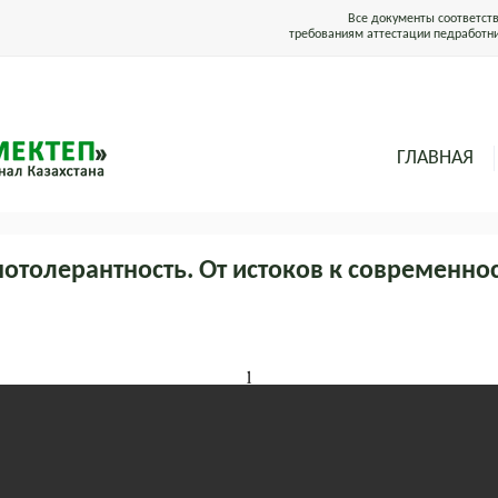
Все документы соответст
требованиям аттестации педработн
ГЛАВНАЯ
нотолерантность. От истоков к современнос