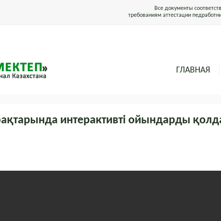
Все документы соответст
требованиям аттестации педработн
ГЛАВНАЯ
бақтарында интерактивті ойындарды қолда