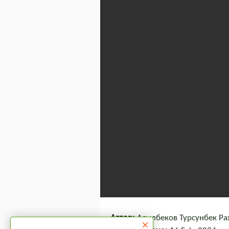
Автор:
Асылбеков Турсунбек Ра