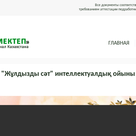
Все документы соответст
требованиям аттестации педработн
ГЛАВНАЯ
"Жұлдызды сәт" интеллектуалдық ойыны