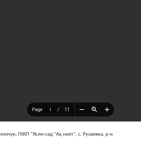
нчук, ГККП "Ясли-сад "Ақ ниет", с. Рузаевка, р-н