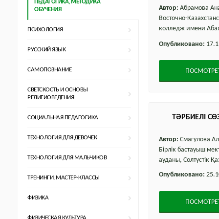
ПЕДАГОГИКА, МЕТОДИКА
Автор:
Абрамова Ана
ОБУЧЕНИЯ
Восточно-Казахстан
колледж имени Абая
ПСИХОЛОГИЯ
Опубликовано:
17.1
РУССКИЙ ЯЗЫК
САМОПОЗНАНИЕ
ПОСМОТРЕ
СВЕТСКОСТЬ И ОСНОВЫ
РЕЛИГИОВЕДЕНИЯ
ТӘРБИЕЛІ СӨ
СОЦИАЛЬНАЯ ПЕДАГОГИКА
ТЕХНОЛОГИЯ ДЛЯ ДЕВОЧЕК
Автор:
Смагулова А
Бірлік бастауыш мект
ТЕХНОЛОГИЯ ДЛЯ МАЛЬЧИКОВ
ауданы, Солтүстік Қ
Опубликовано:
25.1
ТРЕНИНГИ, МАСТЕР-КЛАССЫ
ФИЗИКА
ПОСМОТРЕ
ФИЗИЧЕСКАЯ КУЛЬТУРА