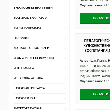
Гимназия №91 , г.Ас
Опубликовано:
21.1
ВНЕКЛАССНЫЕ МЕРОПРИЯТИЯ
ВОСПИТАТЕЛЬНАЯ РАБОТА
ПОСМОТРЕ
ВСЕМИРНАЯ ИСТОРИЯ
ГЕОГРАФИЯ
ПЕДАГОГИЧЕС
ХУДОЖЕСТВЕНН
ДОШКОЛЬНОЕ ВОСПИТАНИЕ
ВОСПИТАНИЯ 
НАРОДНОГ
ИЗОБРАЗИТЕЛЬНОЕ ИСКУССТВО
Автор:
Шах Галина Н
развития и творчест
ИНФОРМАТИКА
отдела образования г
Рудный, Костанайск
ИСТОРИЯ КАЗАХСТАНА
Опубликовано:
17.1
КАЗАХСКАЯ ЛИТЕРАТУРА
ПОСМОТРЕ
КАЗАХСКИЙ ЯЗЫК
ЛИТЕРАТУРА РУССКАЯ