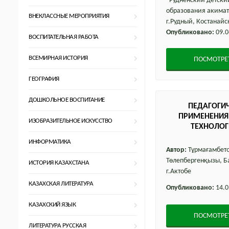
"Рудненский детски
образования акимат
ВНЕКЛАССНЫЕ МЕРОПРИЯТИЯ
г.Рудный, Костанайс
Опубликовано:
09.0
ВОСПИТАТЕЛЬНАЯ РАБОТА
ВСЕМИРНАЯ ИСТОРИЯ
ПОСМОТРЕ
ГЕОГРАФИЯ
ДОШКОЛЬНОЕ ВОСПИТАНИЕ
ПЕДАГОГИ
ПРИМЕНЕНИЯ
ИЗОБРАЗИТЕЛЬНОЕ ИСКУССТВО
ТЕХНОЛОГ
ФОРМИРОВАН
ИНФОРМАТИКА
КОМПЕТЕНЦИИ 
Автор:
Тұрмағамбето
ИНОСТРА
Төлепбергенқызы, Б
ИСТОРИЯ КАЗАХСТАНА
г.Актобе
КАЗАХСКАЯ ЛИТЕРАТУРА
Опубликовано:
14.0
КАЗАХСКИЙ ЯЗЫК
ПОСМОТРЕ
ЛИТЕРАТУРА РУССКАЯ