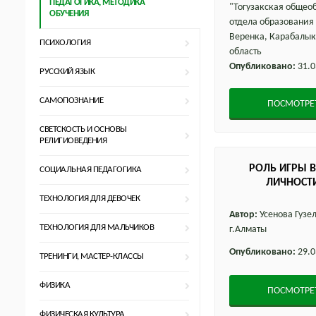
ПЕДАГОГИКА, МЕТОДИКА
"Тогузакская общео
ОБУЧЕНИЯ
отдела образования
Веренка, Карабалык
ПСИХОЛОГИЯ
область
Опубликовано:
31.0
РУССКИЙ ЯЗЫК
САМОПОЗНАНИЕ
ПОСМОТРЕ
СВЕТСКОСТЬ И ОСНОВЫ
РЕЛИГИОВЕДЕНИЯ
РОЛЬ ИГРЫ 
СОЦИАЛЬНАЯ ПЕДАГОГИКА
ЛИЧНОСТ
ТЕХНОЛОГИЯ ДЛЯ ДЕВОЧЕК
Автор:
Усенова Гузе
ТЕХНОЛОГИЯ ДЛЯ МАЛЬЧИКОВ
г.Алматы
Опубликовано:
29.0
ТРЕНИНГИ, МАСТЕР-КЛАССЫ
ФИЗИКА
ПОСМОТРЕ
ФИЗИЧЕСКАЯ КУЛЬТУРА