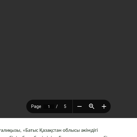
лиқызы, «Батыс Қазақстан облысы әкімдігі