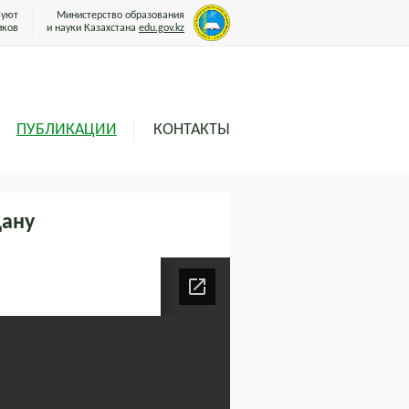
вуют
Министерство образования
иков
и науки Казахстана
edu.gov.kz
ПУБЛИКАЦИИ
КОНТАКТЫ
дану