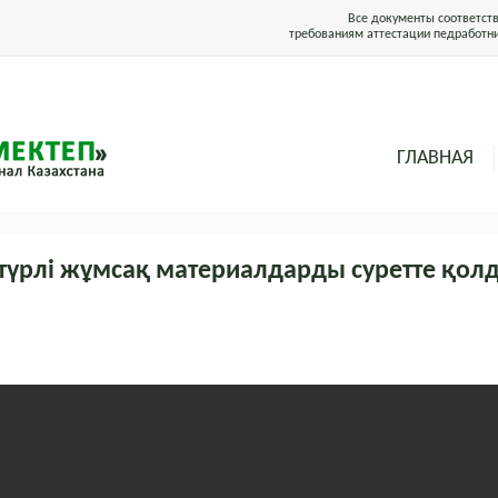
Все документы соответст
требованиям аттестации педработн
ГЛАВНАЯ
түрлі жұмсақ материалдарды суретте қол