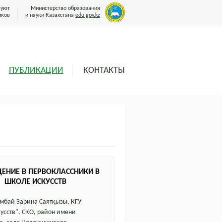
вуют
Министерство образования
иков
и науки Казахстана
edu.gov.kz
ПУБЛИКАЦИИ
КОНТАКТЫ
ЕНИЕ В ПЕРВОКЛАССНИКИ В
ШКОЛЕ ИСКУССТВ
бай Зарина Саятқызы, КГУ
усств", СКО, район имени