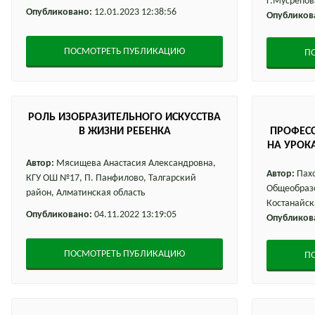
Г.Мусрепов
Опубликовано:
12.01.2023 12:38:56
Опубликов
ПОСМОТРЕТЬ ПУБЛИКАЦИЮ
П
РОЛЬ ИЗОБРАЗИТЕЛЬНОГО ИСКУССТВА
В ЖИЗНИ РЕБЕНКА
ПРОФЕС
НА УРОК
ПОСРЕД
Автор:
Мясищева Анастасия Александровна,
ФОРМ
Автор:
Пахо
КГУ ОШ №17, П. Панфилово, Талгарский
(Т
Общеобразо
район, Алматинская область
Костанайск
Опубликовано:
04.11.2022 13:19:05
Опубликов
ПОСМОТРЕТЬ ПУБЛИКАЦИЮ
П