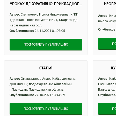
УРОКАХ ДЕКОРАТИВНО-ПРИКЛАДНОГО
ИЗОБР
ИСКУССТВА"
Автор:
Степаненко Ирина Николаевна, КГКП
Автор:
Ким 
«Детская школа искусств № 2», г.Караганда,
школа искус
Карагандинская обл.
Опубликов
Опубликовано:
24.11.2021 01:07:05
П
ПОСМОТРЕТЬ ПУБЛИКАЦИЮ
СТАТЬЯ
ҚҰ
Автор:
Омаргалиева Анара Кабылдиновна,
Автор:
Қайд
ДПК ЖИГЕР, подразделение Айналайын,
Оқушылар с
г.Павлодар, Павлодарская область
Балқаш қа
Опубликовано:
27.10.2021 13:44:39
Опубликов
ПОСМОТРЕТЬ ПУБЛИКАЦИЮ
П