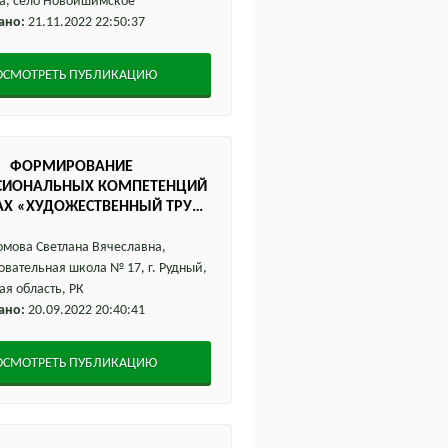
а, село Новоишимское
ано:
21.11.2022 22:50:37
ОСМОТРЕТЬ ПУБЛИКАЦИЮ
ФОРМИРОВАНИЕ
СИОНАЛЬНЫХ КОМПЕТЕНЦИЙ
АХ «ХУДОЖЕСТВЕННЫЙ ТРУД»
СТВОМ ПРИМЕНЕНИЯ
АТИВНОГО ОЦЕНИВАНИЯ
мова Светлана Вячеславна,
ЕОРЕТИЧЕСКИЙ АСПЕКТ)
вательная школа № 17, г. Рудный,
ая область, РК
ано:
20.09.2022 20:40:41
ОСМОТРЕТЬ ПУБЛИКАЦИЮ