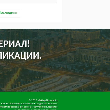
Последняя
ЕРИАЛ!
ЛИКАЦИИ.
©
2026 MektepZhurnal.kz
Казахстанский педагогический журнал «Мектеп»
твуем на основании Закона Республики Казахстан