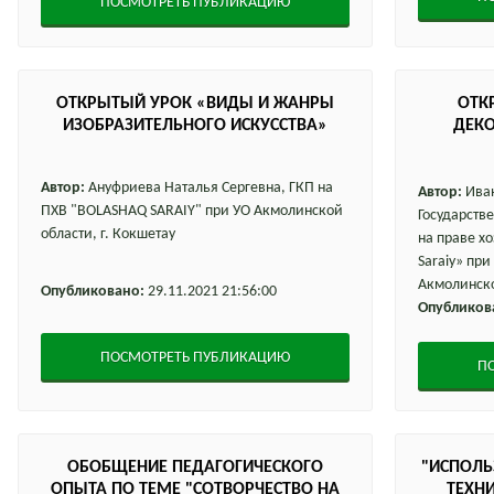
ПОСМОТРЕТЬ ПУБЛИКАЦИЮ
ОТКРЫТЫЙ УРОК «ВИДЫ И ЖАНРЫ
ОТКР
ИЗОБРАЗИТЕЛЬНОГО ИСКУССТВА»
ДЕК
Автор:
Ануфриева Наталья Сергевна, ГКП на
Автор:
Иван
ПХВ "BOLASHAQ SARAIY" при УО Акмолинской
Государств
области, г. Кокшетау
на праве х
Saraiy» пр
Акмолинско
Опубликовано:
29.11.2021 21:56:00
Опубликов
ПОСМОТРЕТЬ ПУБЛИКАЦИЮ
П
ОБОБЩЕНИЕ ПЕДАГОГИЧЕСКОГО
"ИСПОЛ
ОПЫТА ПО ТЕМЕ "СОТВОРЧЕСТВО НА
ТЕХН