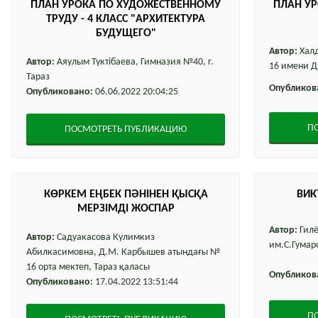
ПЛАН УРОКА ПО ХУДОЖЕСТВЕННОМУ
ПЛАН У
ТРУДУ - 4 КЛАСС "АРХИТЕКТУРА
БУДУЩЕГО"
Автор:
Халд
Автор:
Аяулым Түктібаева, Гимназия №40, г.
16 имени Д
Тараз
Опубликов
Опубликовано:
06.06.2022 20:04:25
П
ПОСМОТРЕТЬ ПУБЛИКАЦИЮ
КӨРКЕМ ЕҢБЕК ПӘНІНЕН ҚЫСҚА
ВИК
МЕРЗІМДІ ЖОСПАР
Автор:
Гилё
Автор:
Садуакасова Кулимкиз
им.С.Гумаро
Абилкасимовна, Д.М. Карбышев атындағы №
16 орта мектеп, Тараз қаласы
Опубликов
Опубликовано:
17.04.2022 13:51:44
П