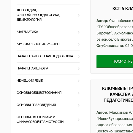
КСП 5 КЛ
ЛОГОПЕДИЯ,
ОЛИГОФРЕНОПЕДАГОГИКА,
ДЕФЕКТОЛОГИЯ
Автор:
Султанбеков
КГУ "Общеобразоват
МАТЕМАТИКА
Бирсуат", Акмолинс
район,село Бирсуат 
МУЗЫКАЛЬНОЕ ИСКУССТВО
Опубликовано:
05.0
НАЧАЛЬНАЯ ВОЕННАЯ ПОДГОТОВКА
ПОСМОТРЕ
НАЧАЛЬНАЯ ШКОЛА
НЕМЕЦКИЙ ЯЗЫК
КЛЮЧЕВЫЕ П
ОСНОВЫ ОБЩЕСТВОЗНАНИЯ
КАЧЕСТВА
ПЕДАГОГИЧЕС
ОСНОВЫ ПРАВОВЕДЕНИЯ
Автор:
Максимов Але
ОСНОВЫ ЭКОНОМИКИ И
"Ново-Бухтарминск
ФИНАНСОВОЙ ГРАМОТНОСТИ
отдела образования 
Восточно-Казахстанс