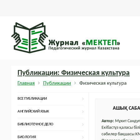
Публикации: Физическая культура
Главная
Публикации
Физическая культура
ВСЕ ПУБЛИКАЦИИ
АШЫҚ САБА
АНГЛИЙСКИЙ ЯЗЫК
Автор:
Мұхит Санду
БИБЛИОТЕЧНОЕ ДЕЛО
Екібастұз қаласы біл
сәбилер бақшасы КМ
БИОЛОГИЯ