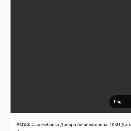
Автор:
Сарсембаева Динара Аманжоловна, ГККП Детски