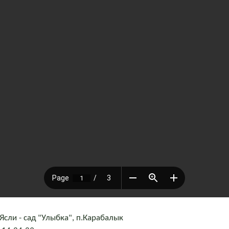
Ясли - сад "Улыбка", п.Карабалык