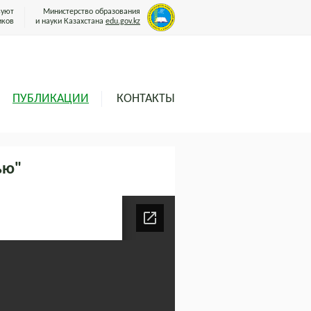
вуют
Министерство образования
иков
и науки Казахстана
edu.gov.kz
ПУБЛИКАЦИИ
КОНТАКТЫ
ью"