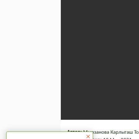
Автор:
Мырзанова Карлыгаш Тол