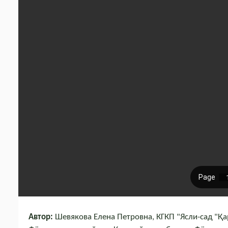
Автор:
Шевякова Елена Петровна, КГКП "Ясли-сад "Қа