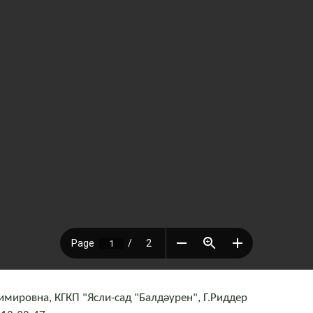
мировна, КГКП "Ясли-сад "Балдәурен", Г.Риддер