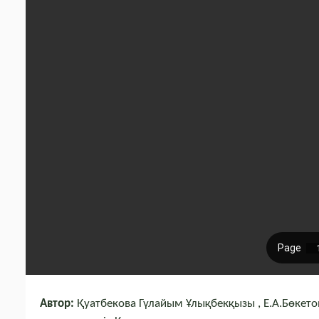
Автор:
Қуатбекова Гүлайым Ұлықбекқызы , Е.А.Бөкет